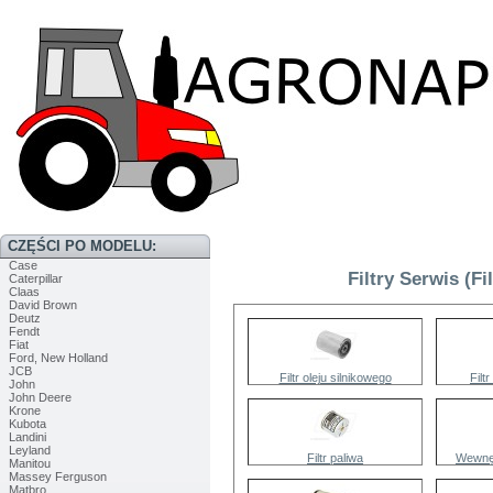
CZĘŚCI PO MODELU:
Case
Filtry Serwis (Fi
Caterpillar
Claas
David Brown
Deutz
Fendt
Fiat
Ford, New Holland
JCB
Filtr oleju silnikowego
Filt
John
John Deere
Krone
Kubota
Landini
Leyland
Filtr paliwa
Wewnęt
Manitou
Massey Ferguson
Matbro