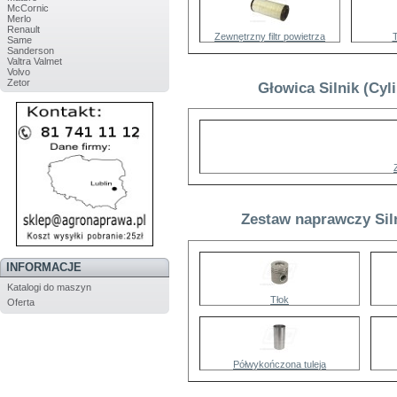
McCornic
Merlo
Renault
Zewnętrzny filtr powietrza
T
Same
Sanderson
Valtra Valmet
Volvo
Zetor
Głowica Silnik (Cyl
Zestaw naprawczy Siln
INFORMACJE
Katalogi do maszyn
Tłok
Oferta
Półwykończona tuleja