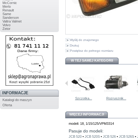
McCornic
Merlo
Renault
Same
Sanderson
Valtra Valmet
Volvo
Zetor
Wyślij do znajomego
Drukuj
Powiększ do pełnego rozmiaru
W TEJ SAMEJ KATEGORII
INFORMACJE
Akumulator...
Świeca...
Szczotka...
Rozrusznik...
Katalogi do maszyn
Oferta
WIĘCEJ INFORMACJI
modeli: 18, 1/15/125/VPM3314
Pasuje do modeli:
JCB 520
•
JCB 520S
•
JCB 526
•
JCB 526S
•