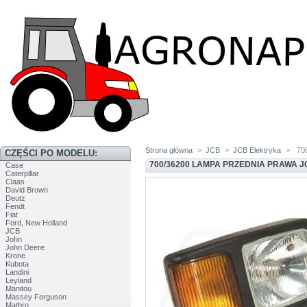
Strona główna
>
JCB
>
JCB Elektryka
>
70
CZĘŚCI PO MODELU:
700/36200 LAMPA PRZEDNIA PRAWA J
Case
Caterpillar
Claas
David Brown
Deutz
Fendt
Fiat
Ford, New Holland
JCB
John
John Deere
Krone
Kubota
Landini
Leyland
Manitou
Massey Ferguson
Matbro